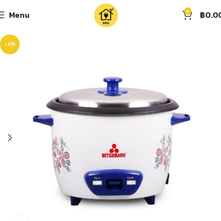
0
Menu
฿
0.0
-11%