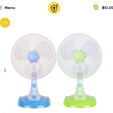
0
Menu
฿
0.0
-7%