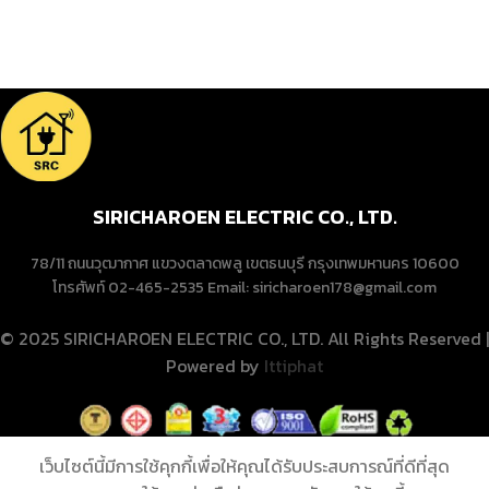
SIRICHAROEN ELECTRIC CO., LTD.
78/11 ถนนวุฒากาศ แขวงตลาดพลู เขตธนบุรี กรุงเทพมหานคร 10600
โทรศัพท์ 02-465-2535 Email: siricharoen178@gmail.com
© 2025 SIRICHAROEN ELECTRIC CO., LTD. All Rights Reserved |
Powered by
Ittiphat
เว็บไซต์นี้มีการใช้คุกกี้เพื่อให้คุณได้รับประสบการณ์ที่ดีที่สุด
พัดลมตั้งโต๊ะ
ADD TO